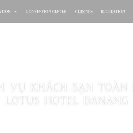
TION
CONVENTION CENTER
CUISINES
RECREATION
H VỤ KHÁCH SẠN TOÀN D
LOTUS HOTEL DANANG