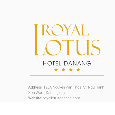
Address:
120A Nguyen Van Thoai St, Ngu Hanh
Son Ward, Danang City.
Website:
royallotusdanang.com
Email:
resa@royallotusdanang.com
Contact:
(+84) 0236 6261 999