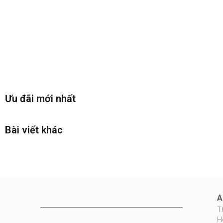
Ưu đãi mới nhất
Bài viết khác
A
T
H