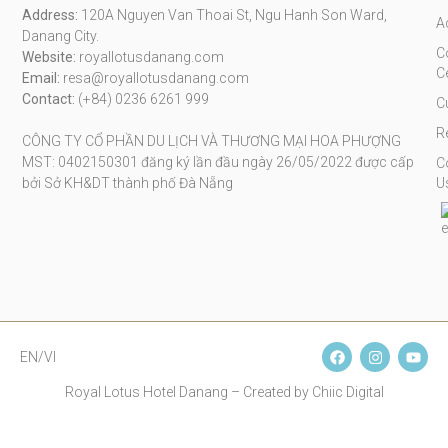
Address:
120A Nguyen Van Thoai St, Ngu Hanh Son Ward,
A
Danang City.
C
Website:
royallotusdanang.com
C
Email:
resa@royallotusdanang.com
Contact:
(+84) 0236 6261 999
C
R
CÔNG TY CỔ PHẦN DU LỊCH VÀ THƯƠNG MẠI HOA PHƯỢNG
MST: 0402150301 đăng ký lần đầu ngày 26/05/2022 được cấp
C
bởi Sở KH&DT thành phố Đà Nẵng
U
EN/VI
Royal Lotus Hotel Danang – Created by Chiic Digital