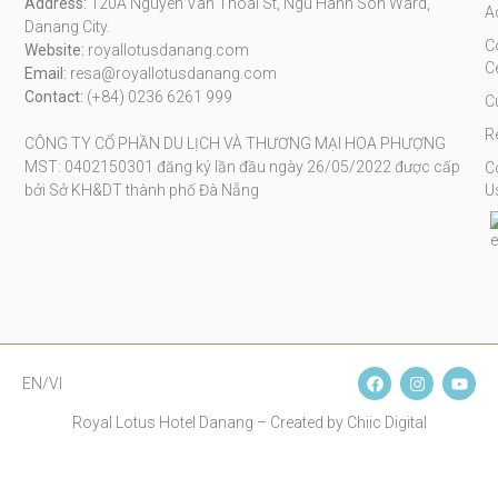
Address:
120A Nguyen Van Thoai St, Ngu Hanh Son Ward,
A
Danang City.
C
Website:
royallotusdanang.com
C
Email:
resa@royallotusdanang.com
Contact:
(+84) 0236 6261 999
C
R
CÔNG TY CỔ PHẦN DU LỊCH VÀ THƯƠNG MẠI HOA PHƯỢNG
MST: 0402150301 đăng ký lần đầu ngày 26/05/2022 được cấp
C
bởi Sở KH&DT thành phố Đà Nẵng
U
EN/VI
Royal Lotus Hotel Danang – Created by Chiic Digital