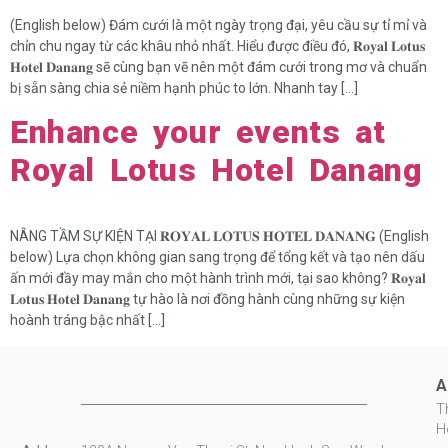
(English below) Đám cưới là một ngày trọng đại, yêu cầu sự tỉ mỉ và
chỉn chu ngay từ các khâu nhỏ nhất. Hiểu được điều đó, 𝐑𝐨𝐲𝐚𝐥 𝐋𝐨𝐭𝐮𝐬
𝐇𝐨𝐭𝐞𝐥 𝐃𝐚𝐧𝐚𝐧𝐠 sẽ cùng bạn vẽ nên một đám cưới trong mơ và chuẩn
bị sẵn sàng chia sẻ niềm hạnh phúc to lớn. Nhanh tay […]
Enhance your events at
Royal Lotus Hotel Danang
NÂNG TẦM SỰ KIỆN TẠI 𝐑𝐎𝐘𝐀𝐋 𝐋𝐎𝐓𝐔𝐒 𝐇𝐎𝐓𝐄𝐋 𝐃𝐀𝐍𝐀𝐍𝐆 (English
below) Lựa chọn không gian sang trọng để tổng kết và tạo nên dấu
ấn mới đầy may mắn cho một hành trình mới, tại sao không? 𝐑𝐨𝐲𝐚𝐥
𝐋𝐨𝐭𝐮𝐬 𝐇𝐨𝐭𝐞𝐥 𝐃𝐚𝐧𝐚𝐧𝐠 tự hào là nơi đồng hành cùng những sự kiện
hoành tráng bậc nhất […]
A
T
H