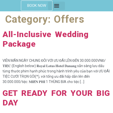
BOOK NOW
CONVENTION CENTER
Category:
Offers
All-Inclusive Wedding
Package
VIÊN MÃN NGÀY CHUNG ĐÔI VỚI ƯU ĐÃI LÊN ĐẾN 30.000.000VNĐ/
𝐓𝐈𝐄̣̂𝐂 (English below) 𝐑𝐨𝐲𝐚𝐥 𝐋𝐨𝐭𝐮𝐬 𝐇𝐨𝐭𝐞𝐥 𝐃𝐚𝐧𝐚𝐧𝐠 sẵn sàng lưu dấu
từng thước phim hạnh phúc trong hành trình yêu của bạn với ƯU ĐÃI
TIỆC CƯỚI TRỌN GÓI(*), với tổng ưu đãi hấp dẫn lên đến
30.000.000/tiệc: 𝐌𝐈𝐄̂̃𝐍 𝐏𝐇𝐈́ 1 THÙNG BIA cho tiệc […]
GET READY FOR YOUR BIG
DAY