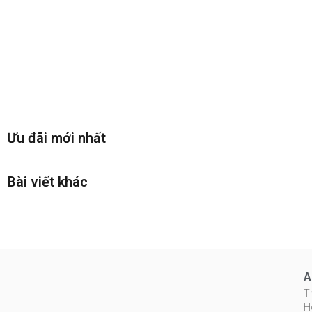
Ưu đãi mới nhất
Bài viết khác
A
T
H