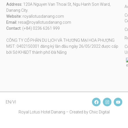
Address:
120A Nguyen Van Thoai St, Ngu Hanh Son Ward,
A
Danang City.
C
Website:
royallotusdanang.com
C
Email:
resa@royallotusdanang.com
Contact:
(+84) 0236 6261 999
C
R
CÔNG TY CỔ PHẦN DU LỊCH VÀ THƯƠNG MẠI HOA PHƯỢNG
MST: 0402150301 đăng ký lần đầu ngày 26/05/2022 được cấp
C
bởi Sở KH&DT thành phố Đà Nẵng
U
EN/VI
Royal Lotus Hotel Danang – Created by Chiic Digital