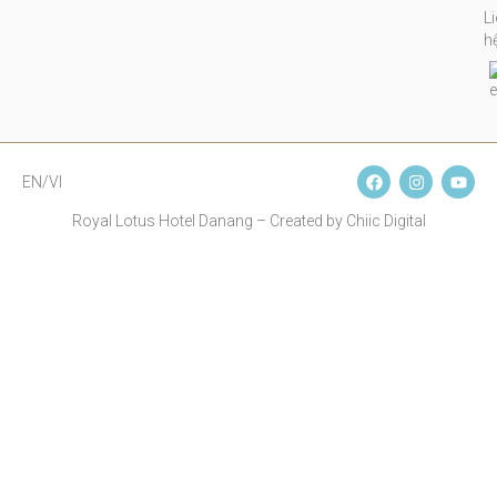
L
h
EN/VI
Royal Lotus Hotel Danang – Created by Chiic Digital