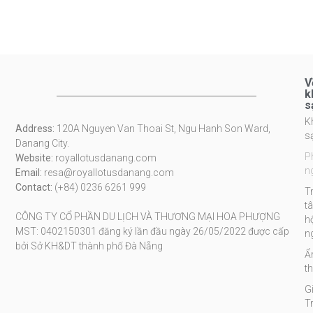
V
k
s
K
Address:
120A Nguyen Van Thoai St, Ngu Hanh Son Ward,
s
Danang City.
P
Website:
royallotusdanang.com
n
Email:
resa@royallotusdanang.com
Contact:
(+84) 0236 6261 999
T
t
CÔNG TY CỔ PHẦN DU LỊCH VÀ THƯƠNG MẠI HOA PHƯỢNG
h
MST: 0402150301 đăng ký lần đầu ngày 26/05/2022 được cấp
n
bởi Sở KH&DT thành phố Đà Nẵng
Ẩ
t
Gi
Tr