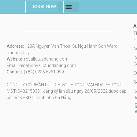
BOOK NOW
CONVENTION CENTER
A
T
H
Address:
120A Nguyen Van Thoai St, Ngu Hanh Son Ward,
A
Danang City.
C
Website:
royallotusdanang.com
C
Email:
resa@royallotusdanang.com
Contact:
(+84) 0236 6261 999
C
R
CÔNG TY CỔ PHẦN DU LỊCH VÀ THƯƠNG MẠI HOA PHƯỢNG
MST: 0402150301 đăng ký lần đầu ngày 26/05/2022 được cấp
C
bởi Sở KH&DT thành phố Đà Nẵng
U